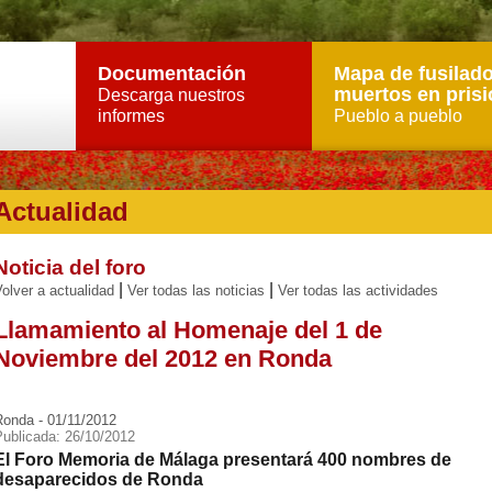
Documentación
Mapa de fusilado
muertos en prisi
Descarga nuestros
informes
Pueblo a pueblo
Actualidad
Noticia del foro
|
|
olver a actualidad
Ver todas las noticias
Ver todas las actividades
Llamamiento al Homenaje del 1 de
Noviembre del 2012 en Ronda
Ronda - 01/11/2012
Publicada: 26/10/2012
El Foro Memoria de Málaga presentará 400 nombres de
desaparecidos de Ronda